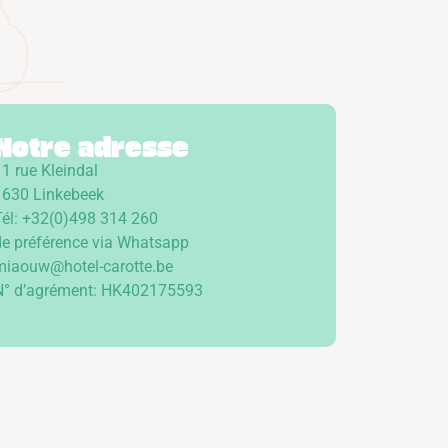
Notre adresse
1 rue Kleindal
1630 Linkebeek
Tél: +32(0)498 314 260
de préférence via Whatsapp
miaouw@hotel-carotte.be
N° d’agrément: HK402175593