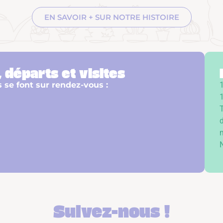
EN SAVOIR + SUR NOTRE HISTOIRE
 départs et visites
s se font sur rendez-vous :
1
Suivez-nous !