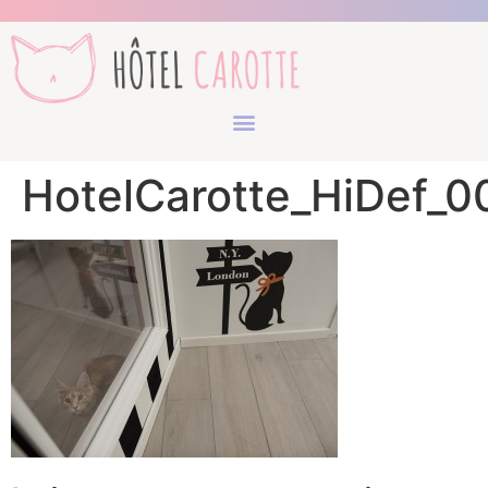
HotelCarotte_HiDef_0