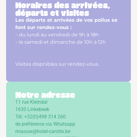
Horaires des arrivées,
départs et visites
Les départs et arrivées de vos poilus se
font sur rendez-vous :
– du lundi au vendredi de 9h à 18h
– le samedi et dimanche de 10h à 12h
Visites dispnibles sur rendez-vous.
Notre adresse
11 rue Kleindal
1630 Linkebeek
Tél: +32(0)498 314 260
de préférence via Whatsapp
miaouw@hotel-carotte.be