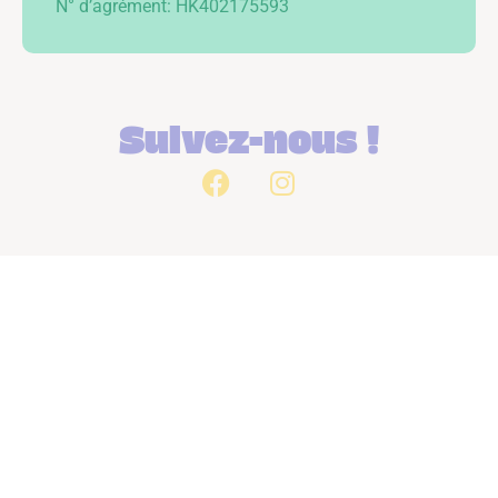
N° d’agrément: HK402175593
Suivez-nous !