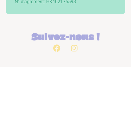
N° d’agrément: HK402175593
Suivez-nous !