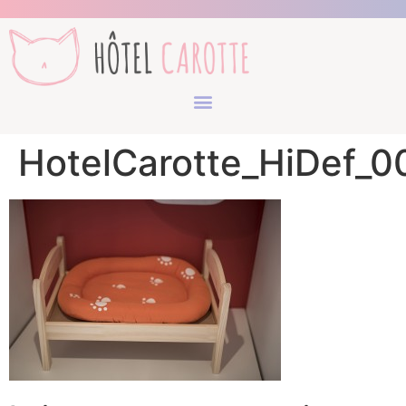
HotelCarotte_HiDef_0