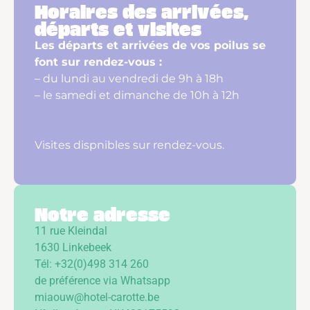
Horaires des arrivées,
départs et visites
Les départs et arrivées de vos poilus se
font sur rendez-vous :
– du lundi au vendredi de 9h à 18h
– le samedi et dimanche de 10h à 12h
Visites dispnibles sur rendez-vous.
Notre adresse
11 rue Kleindal
1630 Linkebeek
Tél: +32(0)498 314 260
de préférence via Whatsapp
miaouw@hotel-carotte.be