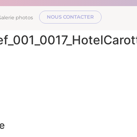
NOUS CONTACTER
Galerie photos
ef_001_0017_HotelCaro
e