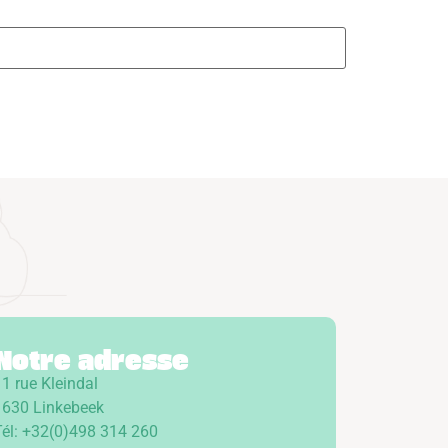
Notre adresse
1 rue Kleindal
1630 Linkebeek
Tél: +32(0)498 314 260