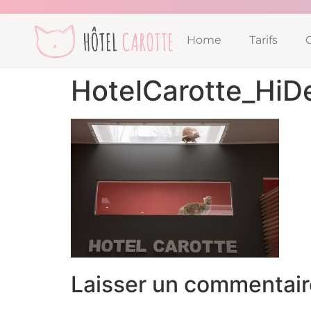
Home
Tarifs
HotelCarotte_HiD
Laisser un commentair