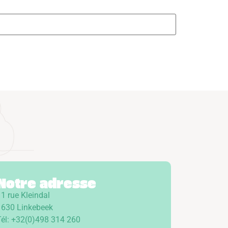
Notre adresse
1 rue Kleindal
1630 Linkebeek
Tél: +32(0)498 314 260