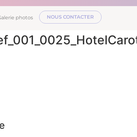
NOUS CONTACTER
Galerie photos
ef_001_0025_HotelCaro
e