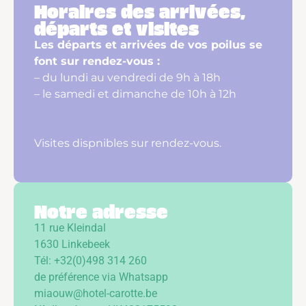
Horaires des arrivées,
départs et visites
Les départs et arrivées de vos poilus se
font sur rendez-vous :
– du lundi au vendredi de 9h à 18h
– le samedi et dimanche de 10h à 12h
Visites dispnibles sur rendez-vous.
Notre adresse
11 rue Kleindal
1630 Linkebeek
Tél: +32(0)498 314 260
de préférence via Whatsapp
miaouw@hotel-carotte.be