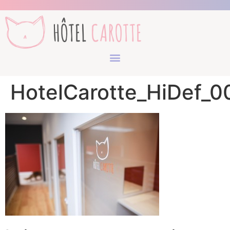
HotelCarotte_HiDef_0