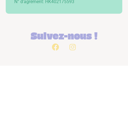
N° d’agrément: HK402175593
Suivez-nous !