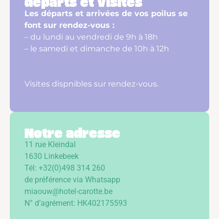
départs et visites
Les départs et arrivées de vos poilus se
font sur rendez-vous :
– du lundi au vendredi de 9h à 18h
– le samedi et dimanche de 10h à 12h
Visites dispnibles sur rendez-vous.
Notre adresse
11 rue Kleindal
1630 Linkebeek
Tél: +32(0)498 314 260
de préférence via Whatsapp
miaouw@hotel-carotte.be
N° d’agrément: HK402175593